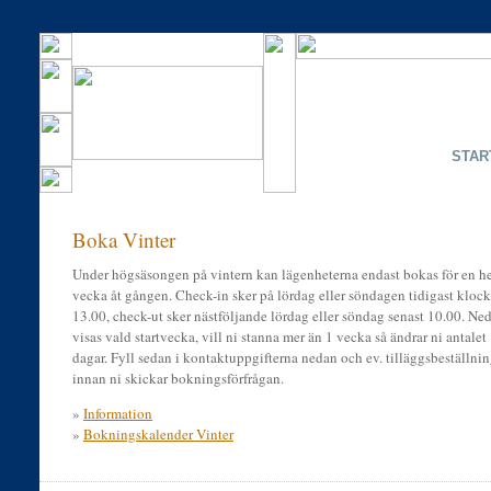
STAR
Boka Vinter
Under högsäsongen på vintern kan lägenheterna endast bokas för en h
vecka åt gången. Check-in sker på lördag eller söndagen tidigast kloc
13.00, check-ut sker nästföljande lördag eller söndag senast 10.00. Ne
visas vald startvecka, vill ni stanna mer än 1 vecka så ändrar ni antalet
dagar. Fyll sedan i kontaktuppgifterna nedan och ev. tilläggsbeställnin
innan ni skickar bokningsförfrågan.
»
Information
»
Bokningskalender Vinter