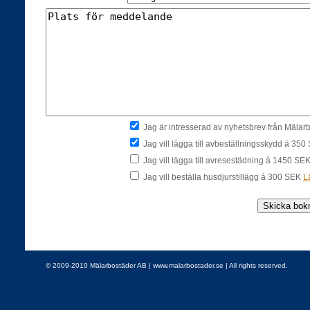
Jag är intresserad av nyhetsbrev från Mäla
Jag vill lägga till avbeställningsskydd á 35
Jag vill lägga till avresestädning á 1450 SE
Jag vill beställa husdjurstillägg á 300 SEK
L
© 2009-2010 Mälarbostäder AB | www.malarbostader.se | All rights reserved.