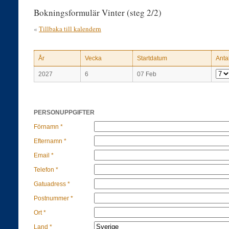
Bokningsformulär Vinter (steg 2/2)
«
Tillbaka till kalendern
År
Vecka
Startdatum
Anta
2027
6
07 Feb
PERSONUPPGIFTER
Förnamn *
Efternamn *
Email *
Telefon *
Gatuadress *
Postnummer *
Ort *
Land *