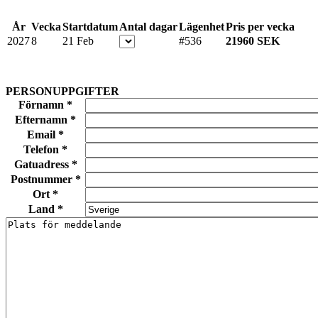
År
Vecka
Startdatum
Antal dagar
Lägenhet
Pris per vecka
2027
8
21 Feb
#536
21960 SEK
PERSONUPPGIFTER
Förnamn *
Efternamn *
Email *
Telefon *
Gatuadress *
Postnummer *
Ort *
Land *