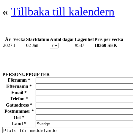
«
Tillbaka till kalendern
År
Vecka
Startdatum
Antal dagar
Lägenhet
Pris per vecka
2027
1
02 Jan
#537
18360 SEK
PERSONUPPGIFTER
Förnamn *
Efternamn *
Email *
Telefon *
Gatuadress *
Postnummer *
Ort *
Land *