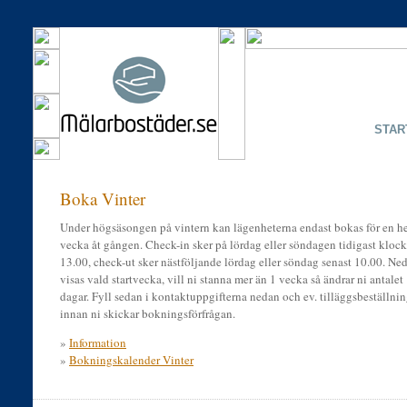
STAR
Boka Vinter
Under högsäsongen på vintern kan lägenheterna endast bokas för en h
vecka åt gången. Check-in sker på lördag eller söndagen tidigast kloc
13.00, check-ut sker nästföljande lördag eller söndag senast 10.00. Ne
visas vald startvecka, vill ni stanna mer än 1 vecka så ändrar ni antalet
dagar. Fyll sedan i kontaktuppgifterna nedan och ev. tilläggsbeställnin
innan ni skickar bokningsförfrågan.
»
Information
»
Bokningskalender Vinter