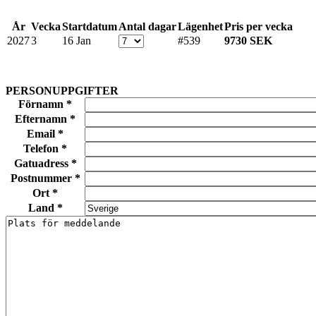
År
Vecka
Startdatum
Antal dagar
Lägenhet
Pris per vecka
2027
3
16 Jan
#539
9730 SEK
PERSONUPPGIFTER
Förnamn *
Efternamn *
Email *
Telefon *
Gatuadress *
Postnummer *
Ort *
Land *